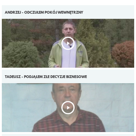
ANDRZEJ - ODCZUŁEM POKÓJ WEWNĘTRZNY
TADEUSZ - PODJĄŁEM ZŁE DECYZJE BIZNESOWE