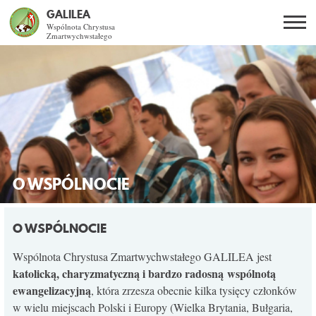
GALILEA
Wspólnota Chrystusa
Zmartwychwstałego
Szukaj
PL
EN
BG
CO DAJE ŻYCIE Z JEZUSEM?
SPOTKANIA OTWARTE
DLA KOGO?
O WSPÓLNOCIE
AKTUALNOŚCI
O WSPÓLNOCIE
WSPÓLNOTA
Wspólnota Chrystusa Zmartwychwstałego GALILEA jest
katolicką, charyzmatyczną i bardzo radosną wspólnotą
ewangelizacyjną
, która zrzesza obecnie kilka tysięcy członków
KURSY SNE
w wielu miejscach Polski i Europy (Wielka Brytania, Bułgaria,