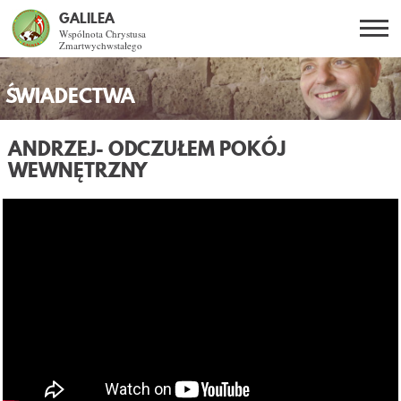
GALILEA
Wspólnota Chrystusa
Zmartwychwstałego
Szukaj
PL
EN
BG
ŚWIADECTWA
CO DAJE ŻYCIE Z JEZUSEM?
ANDRZEJ
- ODCZUŁEM POKÓJ
WEWNĘTRZNY
SPOTKANIA OTWARTE
DLA KOGO?
AKTUALNOŚCI
WSPÓLNOTA
KURSY SNE