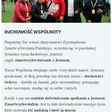
DUCHOWOŚĆ WSPÓLNOTY
Pragniemy być wierni charyzmatowi Zgromadzenia
Zmartwychwstania Pańskiego, uczestnicząc w paschalnej
dynamice życia duchowego, poprzez
zmartwychwstawanie z Jezusem
ciągłe
.
Nasza Wspólnota obejmuje osoby wszystkich stanów. Jesteśmy
duchowni i
przekonani, że Bóg powołuje nas abyśmy razem –
świeccy
– dzielili się darami, jakie otrzymaliśmy, pomagając
sobie nawzajem, modląc się za siebie i innych.
osobiste doświadczenie spotkania z Jezusem
Każdy z nas ma
Zmartwychwstałym
. Jest to stałe doświadczenie naszego życia,
żyć nadzieją i nieść ją innym
które pozwala
.