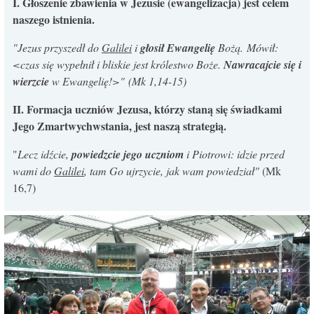
I. Głoszenie zbawienia w Jezusie (ewangelizacja) jest celem
KONTAKT
naszego istnienia.
"Jezus przyszedł do
Galilei
i
głosił Ewangelię
Bożą. Mówił:
<czas się wypełnił i bliskie jest królestwo Boże.
Nawracajcie się i
wierzcie
w Ewangelię!>" (Mk 1,14-15)
II. Formacja uczniów Jezusa, którzy staną się świadkami
Jego Zmartwychwstania, jest naszą strategią.
"
Lecz idźcie,
powiedzcie jego uczniom
i Piotrowi: idzie przed
wami do
Galilei
, tam Go ujrzycie, jak wam powiedział"
(Mk
16,7)