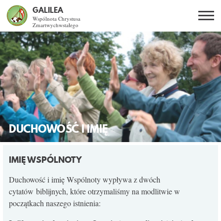
GALILEA
Wspólnota Chrystusa
Zmartwychwstałego
Szukaj
PL
EN
BG
CO DAJE ŻYCIE Z JEZUSEM?
SPOTKANIA OTWARTE
DLA KOGO?
DUCHOWOŚĆ I IMIĘ
AKTUALNOŚCI
IMIĘ WSPÓLNOTY
WSPÓLNOTA
Duchowość i imię Wspólnoty wypływa z dwóch
cytatów biblijnych, które otrzymaliśmy na modlitwie w
początkach naszego istnienia:
KURSY SNE