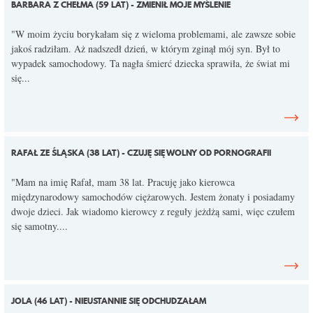
BARBARA Z CHEŁMA (59 LAT) - ZMIENIŁ MOJE MYŚLENIE
"W moim życiu borykałam się z wieloma problemami, ale zawsze sobie
jakoś radziłam. Aż nadszedł dzień, w którym zginął mój syn. Był to
wypadek samochodowy. Ta nagła śmierć dziecka sprawiła, że świat mi
się...
RAFAŁ ZE ŚLĄSKA (38 LAT) - CZUJĘ SIĘ WOLNY OD PORNOGRAFII
"Mam na imię Rafał, mam 38 lat. Pracuję jako kierowca
międzynarodowy samochodów ciężarowych. Jestem żonaty i posiadamy
dwoje dzieci. Jak wiadomo kierowcy z reguły jeżdżą sami, więc czułem
się samotny....
JOLA (46 LAT) - NIEUSTANNIE SIĘ ODCHUDZAŁAM