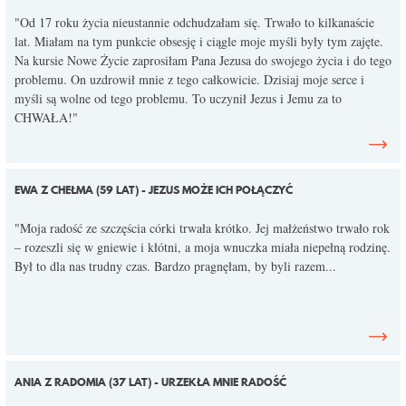
"Od 17 roku życia nieustannie odchudzałam się. Trwało to kilkanaście
lat. Miałam na tym punkcie obsesję i ciągle moje myśli były tym zajęte.
Na kursie Nowe Życie zaprosiłam Pana Jezusa do swojego życia i do tego
problemu. On uzdrowił mnie z tego całkowicie. Dzisiaj moje serce i
myśli są wolne od tego problemu. To uczynił Jezus i Jemu za to
CHWAŁA!"
EWA Z CHEŁMA (59 LAT) - JEZUS MOŻE ICH POŁĄCZYĆ
"Moja radość ze szczęścia córki trwała krótko. Jej małżeństwo trwało rok
– rozeszli się w gniewie i kłótni, a moja wnuczka miała niepełną rodzinę.
Był to dla nas trudny czas. Bardzo pragnęłam, by byli razem...
ANIA Z RADOMIA (37 LAT) - URZEKŁA MNIE RADOŚĆ