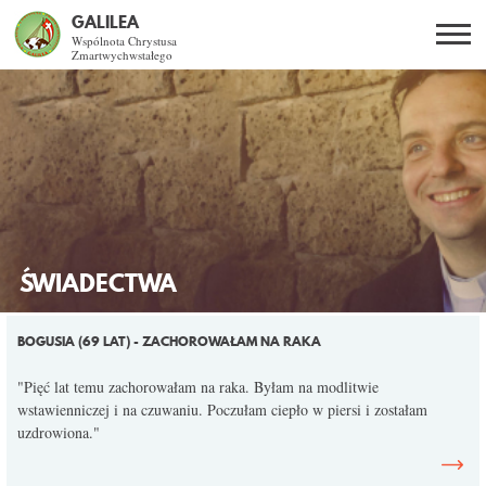
GALILEA
Wspólnota Chrystusa
Zmartwychwstałego
Szukaj
PL
EN
BG
CO DAJE ŻYCIE Z JEZUSEM?
SPOTKANIA OTWARTE
DLA KOGO?
ŚWIADECTWA
AKTUALNOŚCI
STRONY
BOGUSIA (69 LAT) - ZACHOROWAŁAM NA RAKA
"Pięć lat temu zachorowałam na raka. Byłam na modlitwie
WSPÓLNOTA
wstawienniczej i na czuwaniu. Poczułam ciepło w piersi i zostałam
uzdrowiona."
KURSY SNE