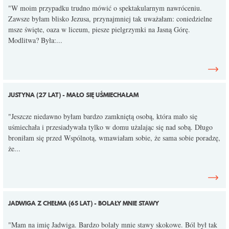
"W moim przypadku trudno mówić o spektakularnym nawróceniu.
Zawsze byłam blisko Jezusa, przynajmniej tak uważałam: coniedzielne
msze święte, oaza w liceum, piesze pielgrzymki na Jasną Górę.
Modlitwa? Była:...
JUSTYNA (27 LAT) - MAŁO SIĘ UŚMIECHAŁAM
"Jeszcze niedawno byłam bardzo zamkniętą osobą, która mało się
uśmiechała i przesiadywała tylko w domu użalając się nad sobą. Długo
broniłam się przed Wspólnotą, wmawiałam sobie, że sama sobie poradzę,
że...
JADWIGA Z CHEŁMA (65 LAT) - BOLAŁY MNIE STAWY
"Mam na imię Jadwiga. Bardzo bolały mnie stawy skokowe. Ból był tak