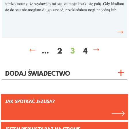
bardzo mocny, że wydawało mi się, że moje kostki się palą. Gdy kładłam
się do snu nie mogłam długo zasnąć, przekładałam nogi na jedną lub...
…
2
3
4
DODAJ ŚWIADECTWO
JAK SPOTKAĆ JEZUSA?
JESTEM PIERWSZY RAZ NA STRONIE